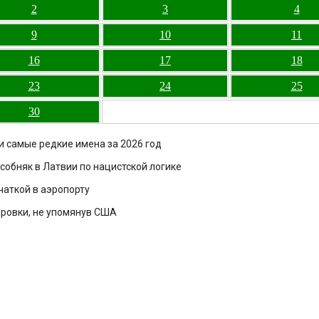
2
3
4
9
10
11
16
17
18
23
24
25
30
и самые редкие имена за 2026 год
собняк в Латвии по нацистской логике
чаткой в аэропорту
ровки, не упомянув США