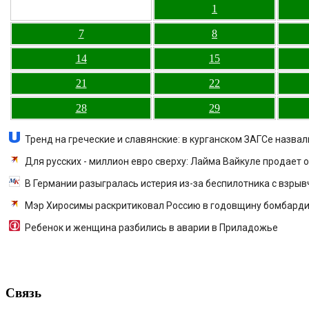
1
7
8
14
15
21
22
28
29
Тренд на греческие и славянские: в курганском ЗАГСе назвал
Для русских - миллион евро сверху: Лайма Вайкуле продает о
В Германии разыгралась истерия из-за беспилотника с взрыв
Мэр Хиросимы раскритиковал Россию в годовщину бомбарди
Ребенок и женщина разбились в аварии в Приладожье
Связь