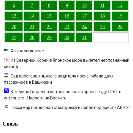
6
7
8
9
10
11
12
13
14
15
16
17
18
19
20
21
22
23
24
25
26
27
28
29
30
31
Хыянәт җиле исте
Из Северной Кореи в Японское море вылетел неопознанный
снаряд
Суд арестовал пьяного водителя после гибели двух
пассажиров в Башкирии
Катерина Гордеева оштрафована за пропаганду ЛГБТ в
интернете - Новости на Вести.ru
Пассажир поцеловал стюардессу и попал под арест - АБН 24
Связь