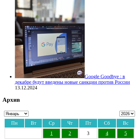
Google Goodbye : в
декабре будут введены новые санкции против России
13.12.2024
Архив
Пн
Вт
Ср
Чт
Пт
Сб
Вс
1
2
3
4
5