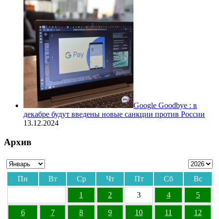
Google Goodbye : в
декабре будут введены новые санкции против России
13.12.2024
Архив
Пн
Вт
Ср
Чт
Пт
Сб
Вс
1
2
3
4
5
6
7
8
9
10
11
12