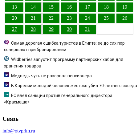
13
14
15
16
17
18
19
20
21
22
23
24
25
26
27
28
29
30
31
Самая дорогая ошибка туристов в Египте: ее до сих пор
совершают при бронировании
Wildberries запустит программу партнерских хабов для
хранения товаров
Медведь чуть не разорвал пенсионера
В Карелии молодой человек жестоко убил 70-летнего соседа
ЕС ввел санкции против генерального директора
«Красмаша»
Связь
info@otvprim.ru