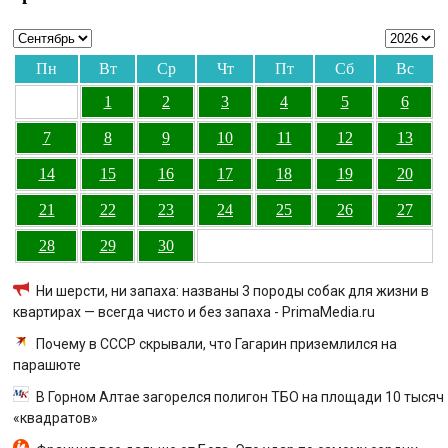
Пн
Вт
Ср
Чт
Пт
Сб
Вс
1
2
3
4
5
6
7
8
9
10
11
12
13
14
15
16
17
18
19
20
21
22
23
24
25
26
27
28
29
30
Ни шерсти, ни запаха: названы 3 породы собак для жизни в
квартирах — всегда чисто и без запаха - PrimaMedia.ru
Почему в СССР скрывали, что Гагарин приземлился на
парашюте
В Горном Алтае загорелся полигон ТБО на площади 10 тысяч
«квадратов»