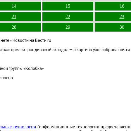
14
15
16
21
22
23
28
29
30
ете - Новости на Вести.ru
и разгорелся грандиозный скандал — а картина уже собрала почти
чной группы «Колобка»
опасна
льные технологии
(информационные технологии предоставления 