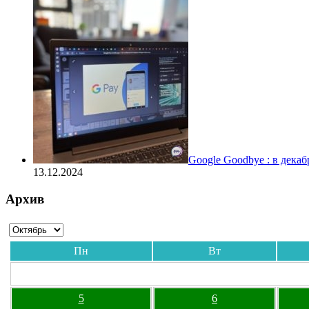
Google Goodbye : в дека
13.12.2024
Архив
Пн
Вт
5
6