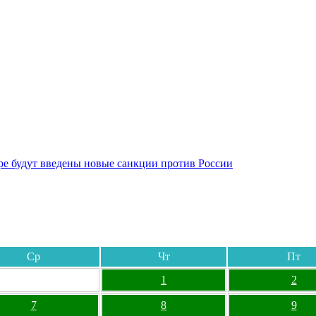
бре будут введены новые санкции против России
Ср
Чт
Пт
1
2
7
8
9