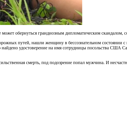
е может обернуться грандиозным дипломатическим скандалом, со
рожных путей, нашли женщину в бессознательном состоянии с п
ло найдено удостоверение на имя сотрудницы посольства США С
ильственная смерть, под подозрение попал мужчина. И несчаст