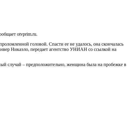
общает otvprim.ru.
роломленной головой. Спасти ее не удалось, она скончалась
анвер Никаэло, передает агентство УНИАН со ссылкой на
ный случай – предположительно, женщина была на пробежке в