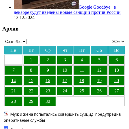
Google Goodbye : в
декабре будут введены новые санкции против России
13.12.2024
Архив
Пн
Вт
Ср
Чт
Пт
Сб
Вс
1
2
3
4
5
6
7
8
9
10
11
12
13
14
15
16
17
18
19
20
21
22
23
24
25
26
27
28
29
30
Муж и жена попытались совершить суицид, предупредив
оперативные службы