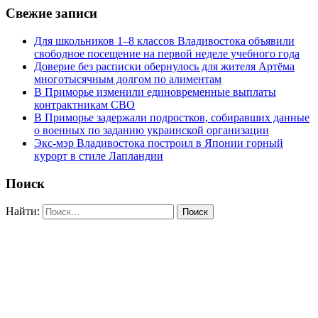
Свежие записи
Для школьников 1–8 классов Владивостока объявили
свободное посещение на первой неделе учебного года
Доверие без расписки обернулось для жителя Артёма
многотысячным долгом по алиментам
В Приморье изменили единовременные выплаты
контрактникам СВО
В Приморье задержали подростков, собиравших данные
о военных по заданию украинской организации
Экс-мэр Владивостока построил в Японии горный
курорт в стиле Лапландии
Поиск
Найти: