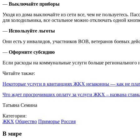
—
Выключайте приборы
Уходя из дома выключайте из сети все, чем не пользуетесь. П
для холодильника, все остальное можно отключать одной кнопк
—
Используйте льготы
Они есть у инвалидов, участников ВОВ, ветеранов боевых дейс
—
Оформите субсидию
Если расходы на коммунальные услуги больше регионального
Читайте также:
Некоторые услуги в квитанциях ЖКХ незаконны — как не пла
Что ждет просрочивших оплату за услуги ЖКХ – названа ставк
Татьяна Семина
Категории:
ЖКХ
Общество
Приморье
Россия
В мире