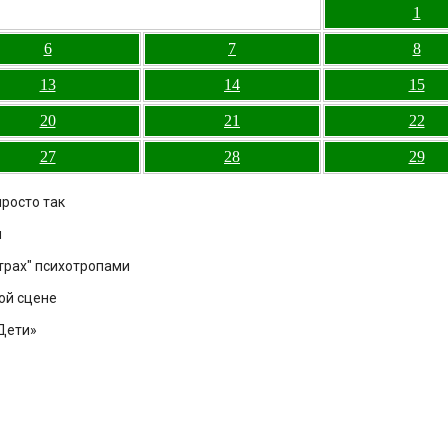
1
6
7
8
13
14
15
20
21
22
27
28
29
просто так
и
трах" психотропами
ой сцене
 Дети»