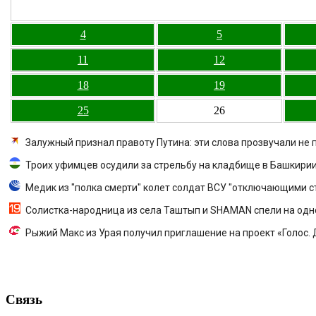
4
5
11
12
18
19
25
26
Залужный признал правоту Путина: эти слова прозвучали не 
Троих уфимцев осудили за стрельбу на кладбище в Башкири
Медик из "полка смерти" колет солдат ВСУ "отключающими с
Солистка-народница из села Таштып и SHAMAN спели на одн
Рыжий Макс из Урая получил приглашение на проект «Голос.
Связь