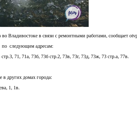
 во Владивостоке в связи с ремонтными работами, сообщает otvp
мах по следующим адресам:
стр.3, 71, 71а, 73б, 73б стр.2, 73в, 73г, 73д, 73ж, 73 стр.а, 77в.
е в других домах города:
ва, 1, 1в.