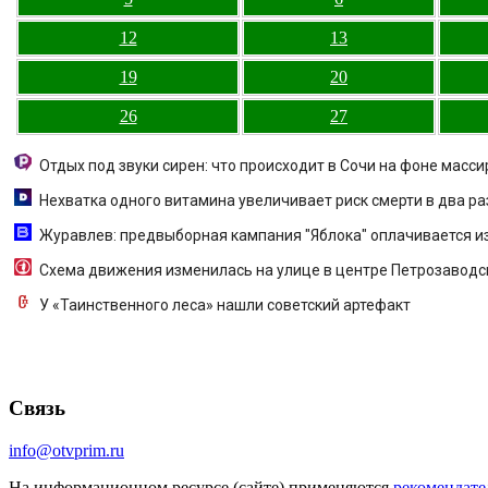
12
13
19
20
26
27
Отдых под звуки сирен: что происходит в Сочи на фоне масс
Нехватка одного витамина увеличивает риск смерти в два ра
Журавлев: предвыборная кампания "Яблока" оплачивается из 
Схема движения изменилась на улице в центре Петрозаводс
У «Таинственного леса» нашли советский артефакт
Связь
info@otvprim.ru
На информационном ресурсе (сайте) применяются
рекомендате