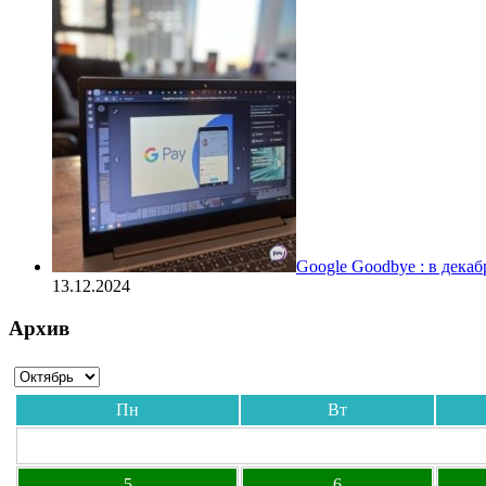
Google Goodbye : в дека
13.12.2024
Архив
Пн
Вт
5
6