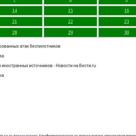
14
15
16
21
22
23
28
29
30
ированных атак беспилотников
за
иностранных источников - Новости на Вести.ru
ка
льные технологии
(информационные технологии предоставления 