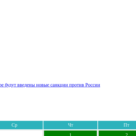
бре будут введены новые санкции против России
Ср
Чт
Пт
1
2