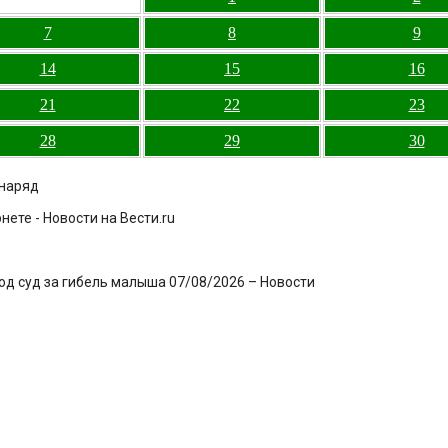
7
8
9
14
15
16
21
22
23
28
29
30
снаряд
ете - Новости на Вести.ru
под суд за гибель малыша 07/08/2026 – Новости