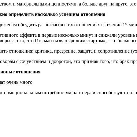
тством и материальными ценностями, а больше друг на друге, эт
ожно определить насколько успешны отношения
женам обсудить разногласия в их отношениях в течение 15 мин
ативного аффекта в первые несколько минут и снижали уровень н
оворы с того, что Готтман назвал «резким стартом», — с большо
ить отношения: критика, презрение, защита и сопротивление (ух
оворам с сочувствием и добротой, это признак того, что брак пр
итивные отношения
ат очень много.
чает эмоциональным потребностям партнера и способствуют пол