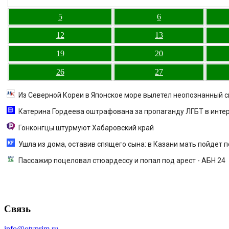
5
6
12
13
19
20
26
27
Из Северной Кореи в Японское море вылетел неопознанный 
Катерина Гордеева оштрафована за пропаганду ЛГБТ в интерн
Гонконгцы штурмуют Хабаровский край
Ушла из дома, оставив спящего сына: в Казани мать пойдет 
Пассажир поцеловал стюардессу и попал под арест - АБН 24
Связь
info@otvprim.ru