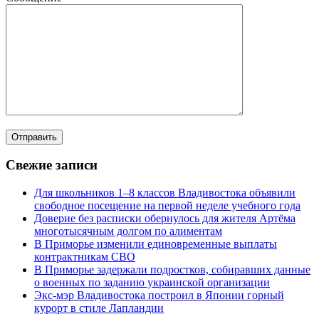
Свежие записи
Для школьников 1–8 классов Владивостока объявили
свободное посещение на первой неделе учебного года
Доверие без расписки обернулось для жителя Артёма
многотысячным долгом по алиментам
В Приморье изменили единовременные выплаты
контрактникам СВО
В Приморье задержали подростков, собиравших данные
о военных по заданию украинской организации
Экс-мэр Владивостока построил в Японии горный
курорт в стиле Лапландии