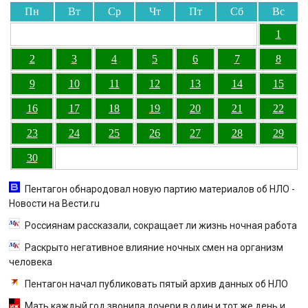
Пн
Вт
Ср
Чт
Пт
Сб
Вс
1
2
3
4
5
6
7
8
9
10
11
12
13
14
15
16
17
18
19
20
21
22
23
24
25
26
27
28
29
30
Пентагон обнародовал новую партию материалов об НЛО -
Новости на Вести.ru
Россиянам рассказали, сокращает ли жизнь ночная работа
Раскрыто негативное влияние ночных смен на организм
человека
Пентагон начал публиковать пятый архив данных об НЛО
Мать каждый год звонила дочери в один и тот же день и