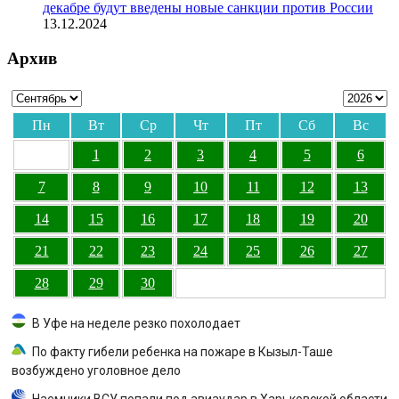
декабре будут введены новые санкции против России
13.12.2024
Архив
Пн
Вт
Ср
Чт
Пт
Сб
Вс
1
2
3
4
5
6
7
8
9
10
11
12
13
14
15
16
17
18
19
20
21
22
23
24
25
26
27
28
29
30
В Уфе на неделе резко похолодает
По факту гибели ребенка на пожаре в Кызыл-Таше
возбуждено уголовное дело
Наемники ВСУ попали под авиаудар в Харьковской области