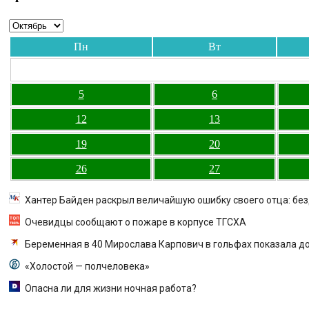
Пн
Вт
5
6
12
13
19
20
26
27
Хантер Байден раскрыл величайшую ошибку своего отца: бе
Очевидцы сообщают о пожаре в корпусе ТГСХА
Беременная в 40 Мирослава Карпович в гольфах показала д
«Холостой — полчеловека»
Опасна ли для жизни ночная работа?