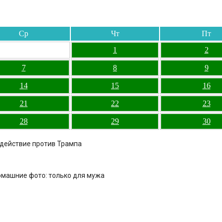
Ср
Чт
Пт
1
2
7
8
9
14
15
16
21
22
23
28
29
30
здействие против Трампа
омашние фото: только для мужа