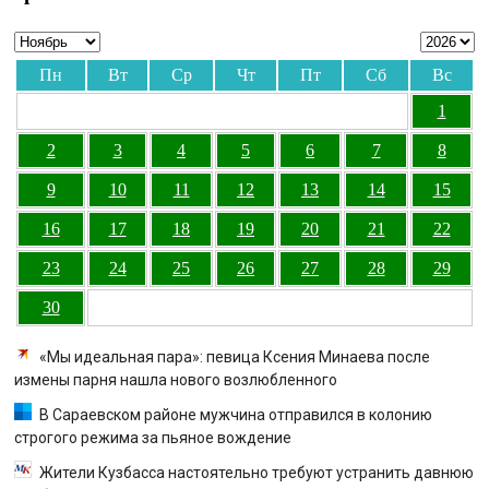
Пн
Вт
Ср
Чт
Пт
Сб
Вс
1
2
3
4
5
6
7
8
9
10
11
12
13
14
15
16
17
18
19
20
21
22
23
24
25
26
27
28
29
30
«Мы идеальная пара»: певица Ксения Минаева после
измены парня нашла нового возлюбленного
В Сараевском районе мужчина отправился в колонию
строгого режима за пьяное вождение
Жители Кузбасса настоятельно требуют устранить давнюю