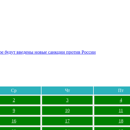
бре будут введены новые санкции против России
Ср
Чт
Пт
2
3
4
9
10
11
16
17
18