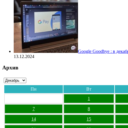
Google Goodbye : в дека
13.12.2024
Архив
Пн
Вт
1
7
8
14
15