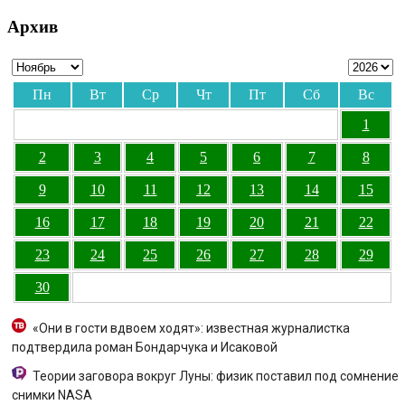
Архив
Пн
Вт
Ср
Чт
Пт
Сб
Вс
1
2
3
4
5
6
7
8
9
10
11
12
13
14
15
16
17
18
19
20
21
22
23
24
25
26
27
28
29
30
«Они в гости вдвоем ходят»: известная журналистка
подтвердила роман Бондарчука и Исаковой
Теории заговора вокруг Луны: физик поставил под сомнение
снимки NASA