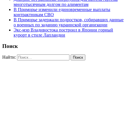
многотысячным долгом по алиментам
В Приморье изменили единовременные выплаты
контрактникам СВО
В Приморье задержали подростков, собиравших данные
о военных по заданию украинской организации
Экс-мэр Владивостока построил в Японии горный
курорт в стиле Лапландии
Поиск
Найти: