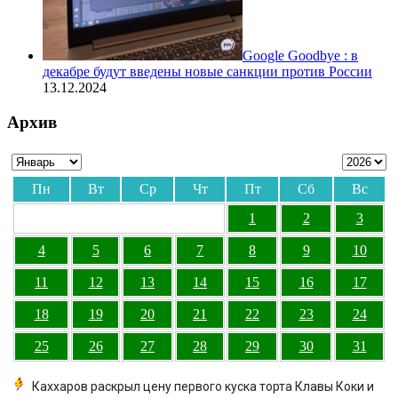
Google Goodbye : в
декабре будут введены новые санкции против России
13.12.2024
Архив
Пн
Вт
Ср
Чт
Пт
Сб
Вс
1
2
3
4
5
6
7
8
9
10
11
12
13
14
15
16
17
18
19
20
21
22
23
24
25
26
27
28
29
30
31
Каххаров раскрыл цену первого куска торта Клавы Коки и