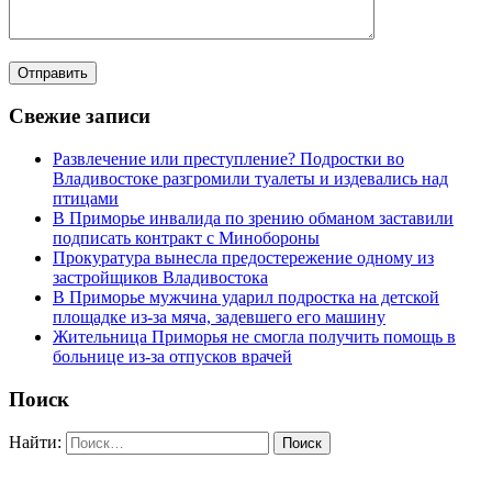
Свежие записи
Развлечение или преступление? Подростки во
Владивостоке разгромили туалеты и издевались над
птицами
В Приморье инвалида по зрению обманом заставили
подписать контракт с Минобороны
Прокуратура вынесла предостережение одному из
застройщиков Владивостока
В Приморье мужчина ударил подростка на детской
площадке из-за мяча, задевшего его машину
Жительница Приморья не смогла получить помощь в
больнице из-за отпусков врачей
Поиск
Найти: