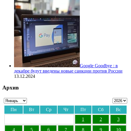
Google Goodbye : в
декабре будут введены новые санкции против России
13.12.2024
Архив
Пн
Вт
Ср
Чт
Пт
Сб
Вс
1
2
3
4
5
6
7
8
9
10