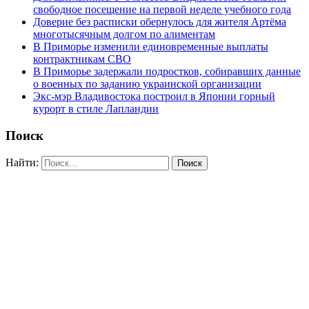
свободное посещение на первой неделе учебного года
Доверие без расписки обернулось для жителя Артёма
многотысячным долгом по алиментам
В Приморье изменили единовременные выплаты
контрактникам СВО
В Приморье задержали подростков, собиравших данные
о военных по заданию украинской организации
Экс-мэр Владивостока построил в Японии горный
курорт в стиле Лапландии
Поиск
Найти: