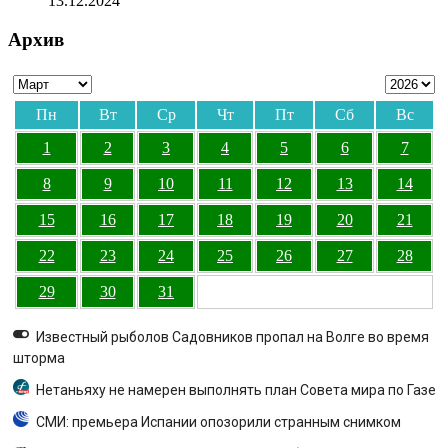
13.12.2024
Архив
Пн
Вт
Ср
Чт
Пт
Сб
Вс
1
2
3
4
5
6
7
8
9
10
11
12
13
14
15
16
17
18
19
20
21
22
23
24
25
26
27
28
29
30
31
Известный рыболов Садовников пропал на Волге во время
шторма
Нетаньяху не намерен выполнять план Совета мира по Газе
СМИ: премьера Испании опозорили странным снимком