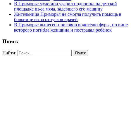
В Приморье мужчина ударил подростка на детской
площадке из-за мяча, задевшего его машину
Жительница Приморья не смогла получить помощь в
больнице из-за отпусков врачей
В Приморье вынесен приговор водителю фуры, по вине
которого погибла женщина и пострадал ребёнок
Поиск
Найти: