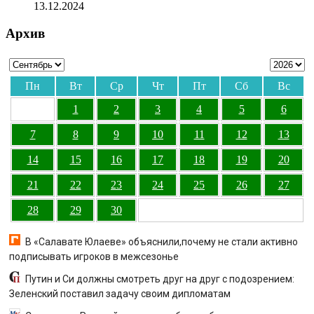
13.12.2024
Архив
Пн
Вт
Ср
Чт
Пт
Сб
Вс
1
2
3
4
5
6
7
8
9
10
11
12
13
14
15
16
17
18
19
20
21
22
23
24
25
26
27
28
29
30
В «Салавате Юлаеве» объяснили,почему не стали активно
подписывать игроков в межсезонье
Путин и Си должны смотреть друг на друг с подозрением:
Зеленский поставил задачу своим дипломатам