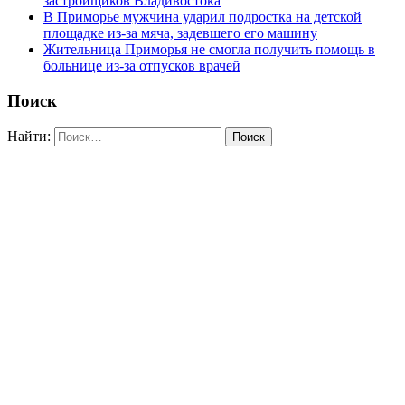
застройщиков Владивостока
В Приморье мужчина ударил подростка на детской
площадке из-за мяча, задевшего его машину
Жительница Приморья не смогла получить помощь в
больнице из-за отпусков врачей
Поиск
Найти: