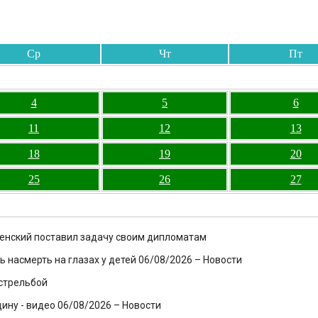
Ср
Чт
Пт
4
5
6
11
12
13
18
19
20
25
26
27
еленский поставил задачу своим дипломатам
 насмерть на глазах у детей 06/08/2026 – Новости
 стрельбой
ину - видео 06/08/2026 – Новости