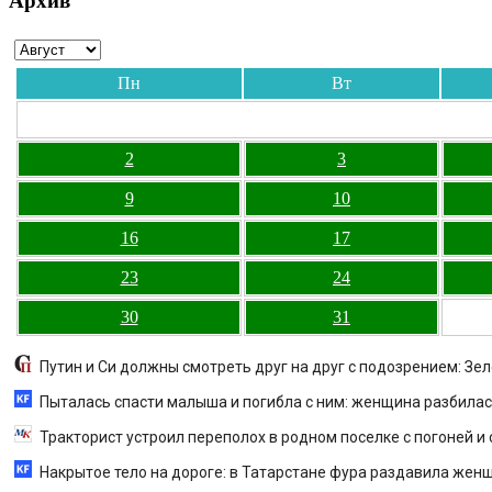
Архив
Пн
Вт
2
3
9
10
16
17
23
24
30
31
Путин и Си должны смотреть друг на друг с подозрением: З
Пыталась спасти малыша и погибла с ним: женщина разбилась
Тракторист устроил переполох в родном поселке с погоней и
Накрытое тело на дороге: в Татарстане фура раздавила женщ