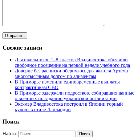
Свежие записи
Для школьников 1–8 классов Владивостока объявили
свободное посещение на первой неделе учебного года
Доверие без расписки обернулось для жителя Артёма
многотысячным долгом по алиментам
В Приморье изменили единовременные выплаты
контрактникам СВО
В Приморье задержали подростков, собиравших данные
о военных по заданию украинской организации
Экс-мэр Владивостока построил в Японии горный
курорт в стиле Лапландии
Поиск
Найти: