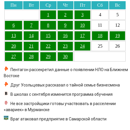
Пн
Вт
Ср
Чт
Пт
Сб
Вс
1
2
3
4
5
6
7
8
9
10
11
12
13
14
15
16
17
18
19
20
21
22
23
24
25
26
27
28
29
30
Пентагон рассекретил данные о появлении НЛО на Ближнем
Востоке
Друг Усольцевых рассказал о тайной семье бизнесмена
В школах с сентября изменится программа обучения
Не все застройщики готовы участвовать в расселении
«авариек» в Мурманске
Враг атаковал предприятие в Самарской области