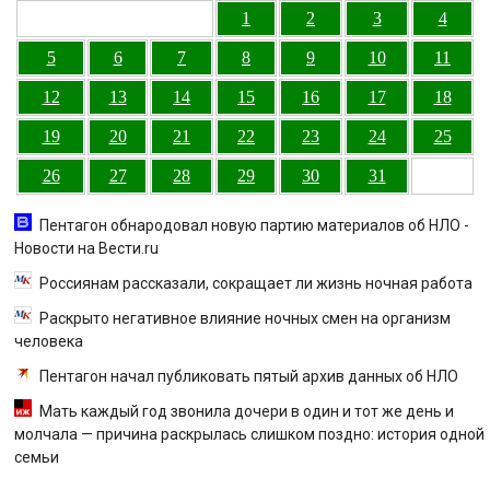
1
2
3
4
5
6
7
8
9
10
11
12
13
14
15
16
17
18
19
20
21
22
23
24
25
26
27
28
29
30
31
Пентагон обнародовал новую партию материалов об НЛО -
Новости на Вести.ru
Россиянам рассказали, сокращает ли жизнь ночная работа
Раскрыто негативное влияние ночных смен на организм
человека
Пентагон начал публиковать пятый архив данных об НЛО
Мать каждый год звонила дочери в один и тот же день и
молчала — причина раскрылась слишком поздно: история одной
семьи