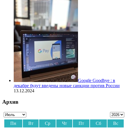
Google Goodbye : в
декабре будут введены новые санкции против России
13.12.2024
Архив
Пн
Вт
Ср
Чт
Пт
Сб
Вс