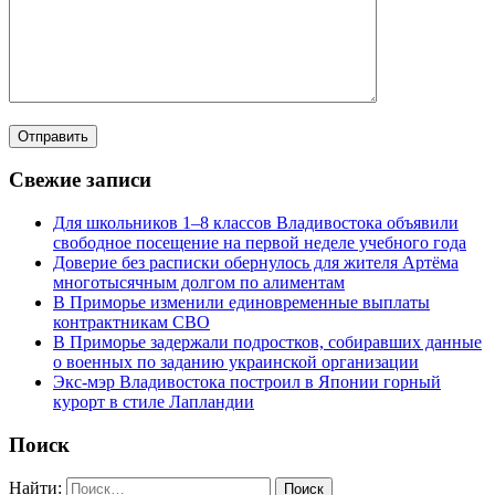
Свежие записи
Для школьников 1–8 классов Владивостока объявили
свободное посещение на первой неделе учебного года
Доверие без расписки обернулось для жителя Артёма
многотысячным долгом по алиментам
В Приморье изменили единовременные выплаты
контрактникам СВО
В Приморье задержали подростков, собиравших данные
о военных по заданию украинской организации
Экс-мэр Владивостока построил в Японии горный
курорт в стиле Лапландии
Поиск
Найти: