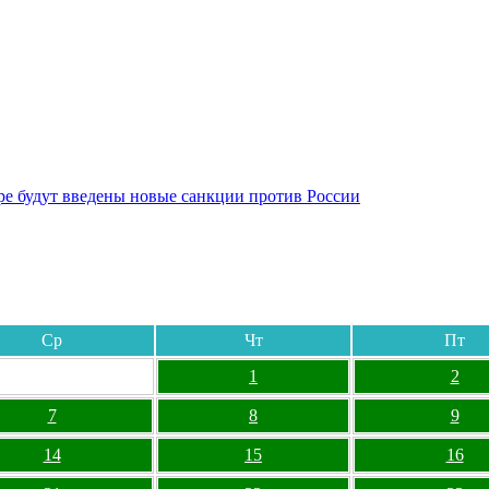
бре будут введены новые санкции против России
Ср
Чт
Пт
1
2
7
8
9
14
15
16