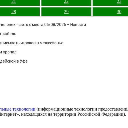
21
22
23
28
29
30
еловек - фото с места 06/08/2026 – Новости
т-кабель
одписывать игроков в межсезонье
 и пропал
рдейской в Уфе
льные технологии
(информационные технологии предоставления 
Интернет», находящихся на территории Российской Федерации).