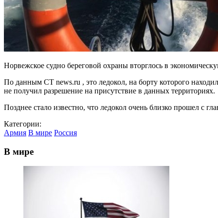
Норвежское судно береговой охраны вторглось в экономическую
По данным CT news.ru , это ледокол, на борту которого находи
не получил разрешение на присутствие в данных территориях.
Позднее стало известно, что ледокол очень близко прошел с г
Категории:
Армия
В мире
Россия
В мире