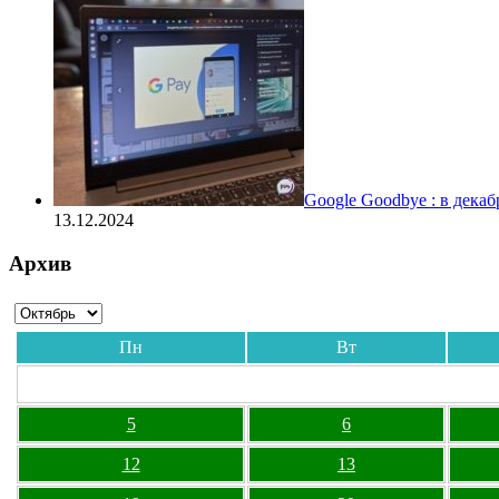
Google Goodbye : в дека
13.12.2024
Архив
Пн
Вт
5
6
12
13