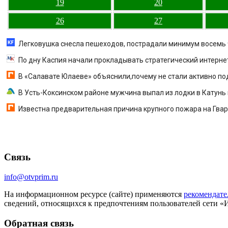
19
20
26
27
Легковушка снесла пешеходов, пострадали минимум восемь ч
По дну Каспия начали прокладывать стратегический интерне
В «Салавате Юлаеве» объяснили,почему не стали активно п
В Усть-Коксинском районе мужчина выпал из лодки в Катунь
Известна предварительная причина крупного пожара на Гва
Связь
info@otvprim.ru
На информационном ресурсе (сайте) применяются
рекомендате
сведений, относящихся к предпочтениям пользователей сети «
Обратная связь