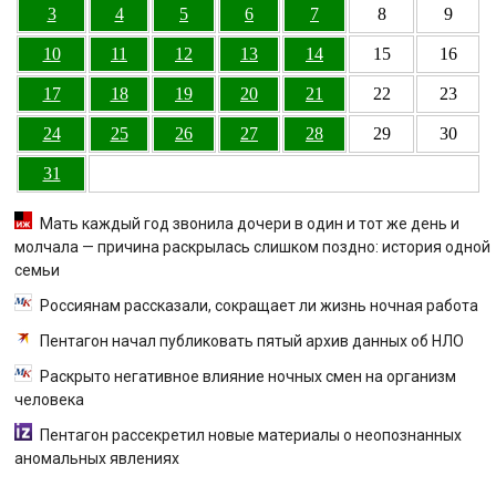
3
4
5
6
7
8
9
10
11
12
13
14
15
16
17
18
19
20
21
22
23
24
25
26
27
28
29
30
31
Мать каждый год звонила дочери в один и тот же день и
молчала — причина раскрылась слишком поздно: история одной
семьи
Россиянам рассказали, сокращает ли жизнь ночная работа
Пентагон начал публиковать пятый архив данных об НЛО
Раскрыто негативное влияние ночных смен на организм
человека
Пентагон рассекретил новые материалы о неопознанных
аномальных явлениях