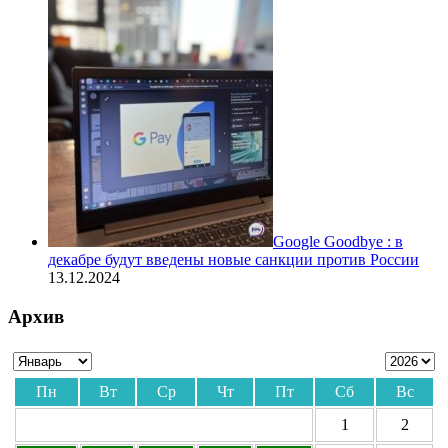
Google Goodbye : в
декабре будут введены новые санкции против России
13.12.2024
Архив
Пн
Вт
Ср
Чт
Пт
Сб
Вс
1
2