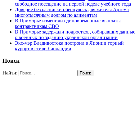
свободное посещение на первой неделе учебного года
Доверие без расписки обернулось для жителя Артёма
многотысячным долгом по алиментам
В Приморье изменили единовременные выплаты
контрактникам СВО
В Приморье задержали подростков, собиравших данные
о военных по заданию украинской организации
Экс-мэр Владивостока построил в Японии горный
курорт в стиле Лапландии
Поиск
Найти: