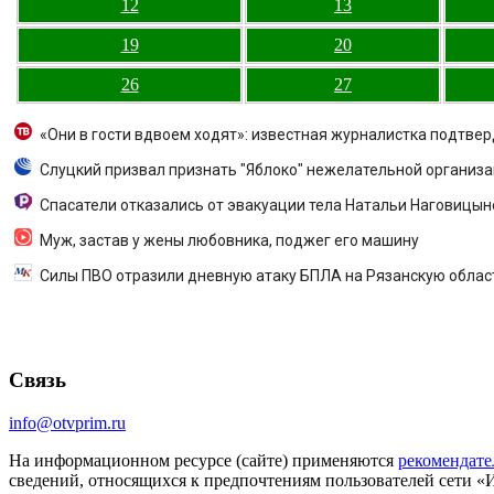
12
13
19
20
26
27
«Они в гости вдвоем ходят»: известная журналистка подтве
Слуцкий призвал признать "Яблоко" нежелательной организ
Спасатели отказались от эвакуации тела Натальи Наговицын
Муж, застав у жены любовника, поджег его машину
Силы ПВО отразили дневную атаку БПЛА на Рязанскую облас
Связь
info@otvprim.ru
На информационном ресурсе (сайте) применяются
рекомендате
сведений, относящихся к предпочтениям пользователей сети «