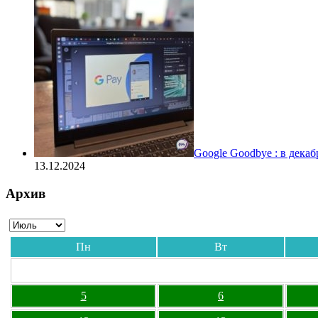
Google Goodbye : в дека
13.12.2024
Архив
Пн
Вт
5
6