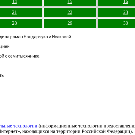
14
15
16
21
22
23
28
29
30
рдила роман Бондарчука и Исаковой
ацией
ой с семитысячника
ть
льные технологии
(информационные технологии предоставления 
Интернет», находящихся на территории Российской Федерации).