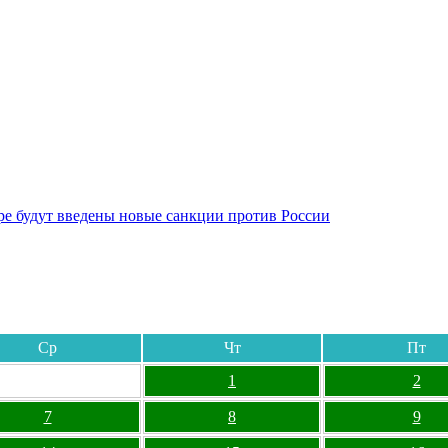
бре будут введены новые санкции против России
Ср
Чт
Пт
1
2
7
8
9