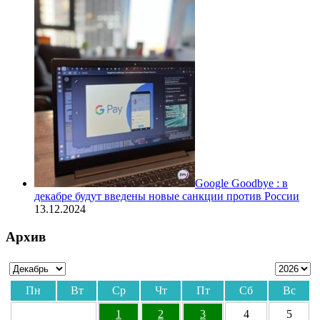
Google Goodbye : в
декабре будут введены новые санкции против России
13.12.2024
Архив
Пн
Вт
Ср
Чт
Пт
Сб
Вс
1
2
3
4
5