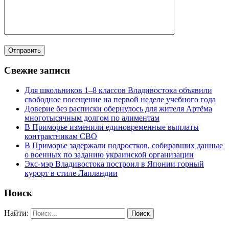
Свежие записи
Для школьников 1–8 классов Владивостока объявили
свободное посещение на первой неделе учебного года
Доверие без расписки обернулось для жителя Артёма
многотысячным долгом по алиментам
В Приморье изменили единовременные выплаты
контрактникам СВО
В Приморье задержали подростков, собиравших данные
о военных по заданию украинской организации
Экс-мэр Владивостока построил в Японии горный
курорт в стиле Лапландии
Поиск
Найти: