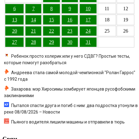
6
7
8
9
10
11
12
13
14
15
16
17
18
19
20
21
22
23
24
25
26
27
28
29
30
31
Ребенок просто холерик или у него СДВГ? Простые тесты,
которые помогут разобраться
Андреева стала самой молодой чемпионкой "Ролан Гаррос"
с 1992 года
Захарова: мэр Хиросимы зомбирует японцев русофобскими
заклинаниями
Пытался спасти друга и погиб с ним: два подростка утонули в
реке 08/08/2026 – Новости
Пьяного водителя лишили машины и отправили в тюрь
Связь