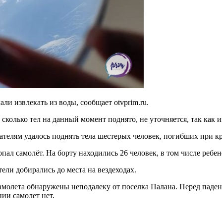
ли извлекать из воды, сообщает otvprim.ru.
сколько тел на данный момент поднято, не уточняется, так как
телям удалось поднять тела шестерых человек, погибших при к
опал самолёт. На борту находились 26 человек, в том числе ребе
тели добирались до места на вездеходах.
олета обнаружены неподалеку от поселка Палана. Перед падени
ии самолет нет.