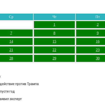
Ср
Чт
Пт
1
2
7
8
9
14
15
16
21
22
23
28
29
30
и
здействие против Трампа
пустя год
аявил эксперт