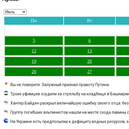
Пн
Вт
5
6
12
13
19
20
26
27
Вы не поверите: Залужный признал правоту Путина
Троих уфимцев осудили за стрельбу на кладбище в Башкири
Хантер Байден раскрыл величайшую ошибку своего отца: бе
Группу погибших альпинистов нашли на месте схода лавины с
На Украине есть предпосылки к дефициту водных ресурсов, з