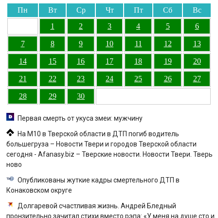
Пн
Вт
Ср
Чт
Пт
Сб
Вс
1
2
3
4
5
6
7
8
9
10
11
12
13
14
15
16
17
18
19
20
21
22
23
24
25
26
27
28
29
30
Первая смерть от укуса змеи: мужчину
На М10 в Тверской области в ДТП погиб водитель
большегруза – Новости Твери и городов Тверской области
сегодня - Afanasy.biz – Тверские новости. Новости Твери. Тверь
ново
Опубликованы жуткие кадры смертельного ДТП в
Конаковском округе
Долгаревой счастливая жизнь. Андрей Бледный
пронзительно зачитал стихи вместо рэпа: «У меня на душе сто и