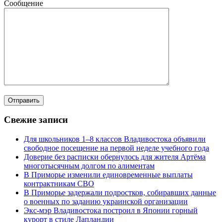
Сообщение
Свежие записи
Для школьников 1–8 классов Владивостока объявили
свободное посещение на первой неделе учебного года
Доверие без расписки обернулось для жителя Артёма
многотысячным долгом по алиментам
В Приморье изменили единовременные выплаты
контрактникам СВО
В Приморье задержали подростков, собиравших данные
о военных по заданию украинской организации
Экс-мэр Владивостока построил в Японии горный
курорт в стиле Лапландии