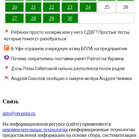
20
21
22
23
24
25
26
27
28
29
30
Ребенок просто холерик или у него СДВГ? Простые тесты,
которые помогут разобраться
В Уфе отразили очередную атаку БПЛА на предприятия
Почему сократились поставки ракет Patriot на Украину
Дочь Розы Сябитовой сильно располнела после родов
Андрей Соколов сообщил о смерти актёра Андрея Чижика
Связь
info@otvprim.ru
На информационном ресурсе (сайте) применяются
рекомендательные технологии
(информационные технологии
предоставления информации на основе сбора, систематизации