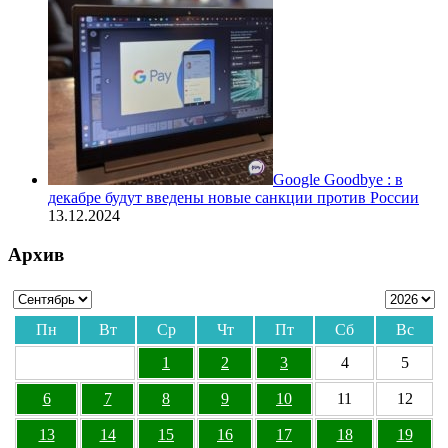
Google Goodbye : в
декабре будут введены новые санкции против России
13.12.2024
Архив
Пн
Вт
Ср
Чт
Пт
Сб
Вс
1
2
3
4
5
6
7
8
9
10
11
12
13
14
15
16
17
18
19