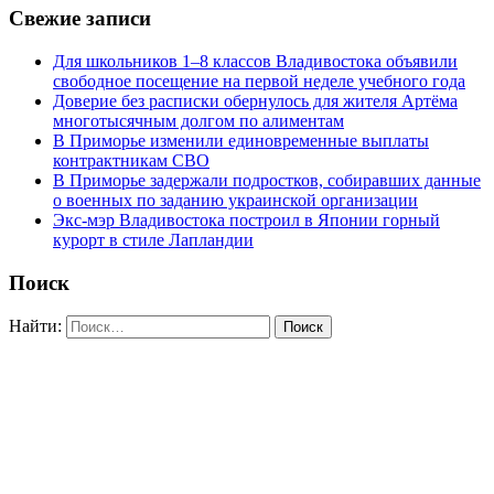
Свежие записи
Для школьников 1–8 классов Владивостока объявили
свободное посещение на первой неделе учебного года
Доверие без расписки обернулось для жителя Артёма
многотысячным долгом по алиментам
В Приморье изменили единовременные выплаты
контрактникам СВО
В Приморье задержали подростков, собиравших данные
о военных по заданию украинской организации
Экс-мэр Владивостока построил в Японии горный
курорт в стиле Лапландии
Поиск
Найти: