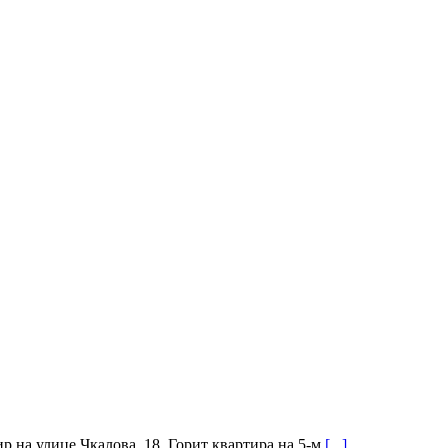
р на улице Чкалова, 18. Горит квартира на 5-м
[...]