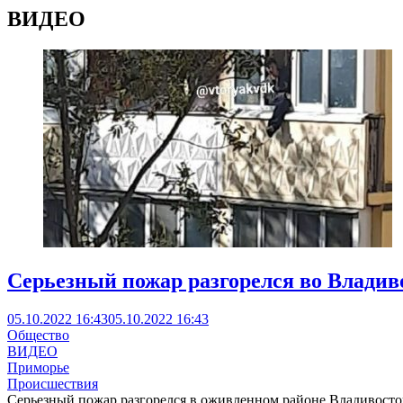
ВИДЕО
Серьезный пожар разгорелся во Владив
05.10.2022 16:43
05.10.2022 16:43
Общество
ВИДЕО
Приморье
Происшествия
Серьезный пожар разгорелся в оживленном районе Владивостока