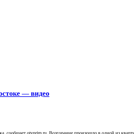
остоке — видео
, сообщает otvprim.ru. Возгорание произошло в одной из кварти