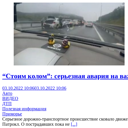
“Стоим колом”: серьезная авария на в
03.10.2022 10:06
03.10.2022 10:06
Авто
ВИДЕО
ДТП
Полезная информация
Приморье
Серьезное дорожно-транспортное происшествие сковало движени
Патрокл. О пострадавших пока не
[...]