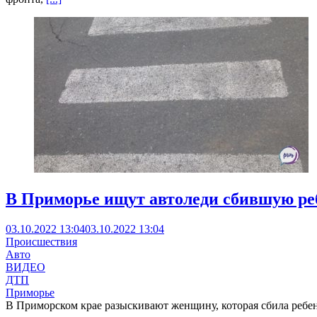
В Приморье ищут автоледи сбившую ре
03.10.2022 13:04
03.10.2022 13:04
Происшествия
Авто
ВИДЕО
ДТП
Приморье
В Приморском крае разыскивают женщину, которая сбила ребен