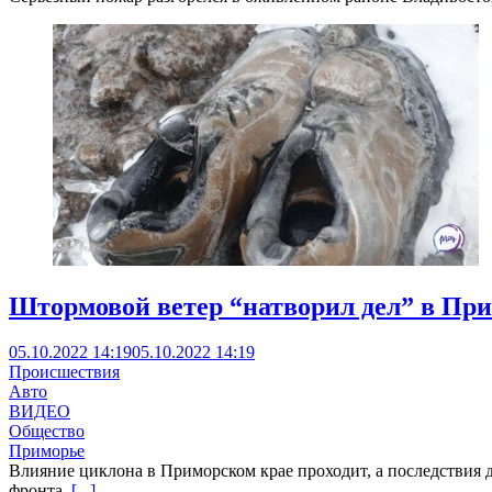
Штормовой ветер “натворил дел” в Пр
05.10.2022 14:19
05.10.2022 14:19
Происшествия
Авто
ВИДЕО
Общество
Приморье
Влияние циклона в Приморском крае проходит, а последствия д
фронта,
[...]