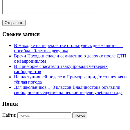
Свежие записи
В Находке на перекрёстке столкнулись две машины —
погибла 20-летняя девушка
Врачи Находки спасли семилетнюю девочку после ДТП
с квадроциклом
В Приморье спасатели эвакуировали четверых
сапбордистов
На наступившей неделе в Приморье придёт солнечная и
тёплая погода
Для школьников 1–8 классов Владивостока объявили
свободное посещение на первой неделе учебного года
Поиск
Найти: