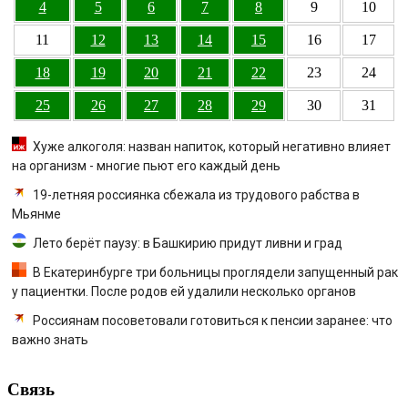
4
5
6
7
8
9
10
11
12
13
14
15
16
17
18
19
20
21
22
23
24
25
26
27
28
29
30
31
Хуже алкоголя: назван напиток, который негативно влияет
на организм - многие пьют его каждый день
19-летняя россиянка сбежала из трудового рабства в
Мьянме
Лето берёт паузу: в Башкирию придут ливни и град
В Екатеринбурге три больницы проглядели запущенный рак
у пациентки. После родов ей удалили несколько органов
Россиянам посоветовали готовиться к пенсии заранее: что
важно знать
Связь