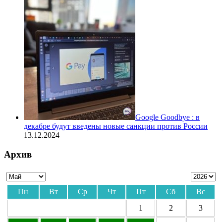
Google Goodbye : в
декабре будут введены новые санкции против России
13.12.2024
Архив
Пн
Вт
Ср
Чт
Пт
Сб
Вс
1
2
3