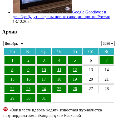
Google Goodbye : в
декабре будут введены новые санкции против России
13.12.2024
Архив
Пн
Вт
Ср
Чт
Пт
Сб
Вс
1
2
3
4
5
6
7
8
9
10
11
12
13
14
15
16
17
18
19
20
21
22
23
24
25
26
27
28
29
30
31
«Они в гости вдвоем ходят»: известная журналистка
подтвердила роман Бондарчука и Исаковой