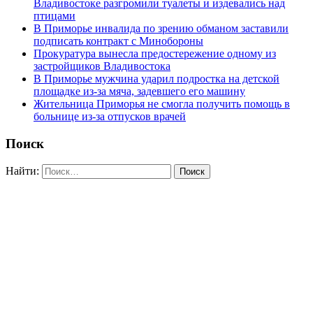
Владивостоке разгромили туалеты и издевались над
птицами
В Приморье инвалида по зрению обманом заставили
подписать контракт с Минобороны
Прокуратура вынесла предостережение одному из
застройщиков Владивостока
В Приморье мужчина ударил подростка на детской
площадке из-за мяча, задевшего его машину
Жительница Приморья не смогла получить помощь в
больнице из-за отпусков врачей
Поиск
Найти: