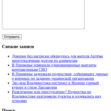
Свежие записи
Доверие без расписки обернулось для жителя Артёма
многотысячным долгом по алиментам
В Приморье изменили единовременные выплаты
контрактникам СВО
В Приморье задержали подростков, собиравших данные
о военных по заданию украинской организации
Экс-мэр Владивостока построил в Японии горный
курорт в стиле Лапландии
Развлечение или преступление? Подростки во
Владивостоке разгромили туалеты и издевались над
птицами
Поиск