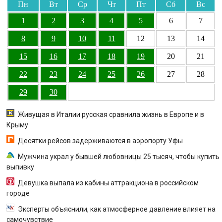
Пн
Вт
Ср
Чт
Пт
Сб
Вс
1
2
3
4
5
6
7
8
9
10
11
12
13
14
15
16
17
18
19
20
21
22
23
24
25
26
27
28
29
30
Живущая в Италии русская сравнила жизнь в Европе и в
Крыму
Десятки рейсов задерживаются в аэропорту Уфы
Мужчина украл у бывшей любовницы 25 тысяч, чтобы купить
выпивку
Девушка выпала из кабины аттракциона в российском
городе
Эксперты объяснили, как атмосферное давление влияет на
самочувствие