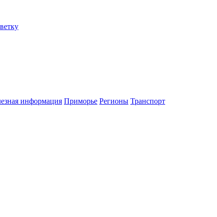
еветку
езная информация
Приморье
Регионы
Транспорт