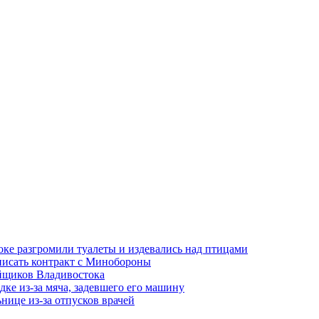
оке разгромили туалеты и издевались над птицами
писать контракт с Минобороны
ойщиков Владивостока
ке из-за мяча, задевшего его машину
нице из-за отпусков врачей