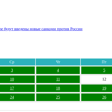
бре будут введены новые санкции против России
Ср
Чт
Пт
3
4
5
10
11
12
17
18
19
24
25
26