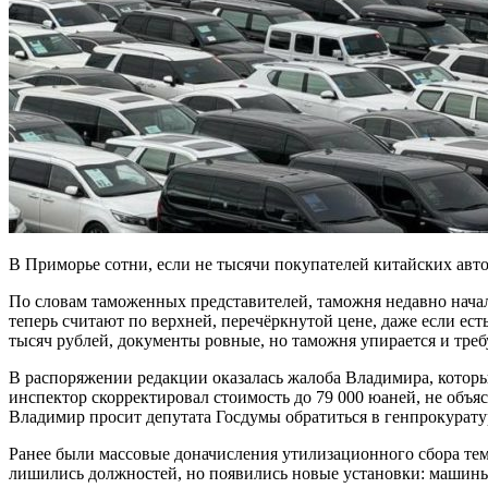
В Приморье сотни, если не тысячи покупателей китайских авт
По словам таможенных представителей, таможня недавно начал
теперь считают по верхней, перечёркнутой цене, даже если е
тысяч рублей, документы ровные, но таможня упирается и требу
В распоряжении редакции оказалась жалоба Владимира, которы
инспектор скорректировал стоимость до 79 000 юаней, не объя
Владимир просит депутата Госдумы обратиться в генпрокурат
Ранее были массовые доначисления утилизационного сбора тем
лишились должностей, но появились новые установки: машины