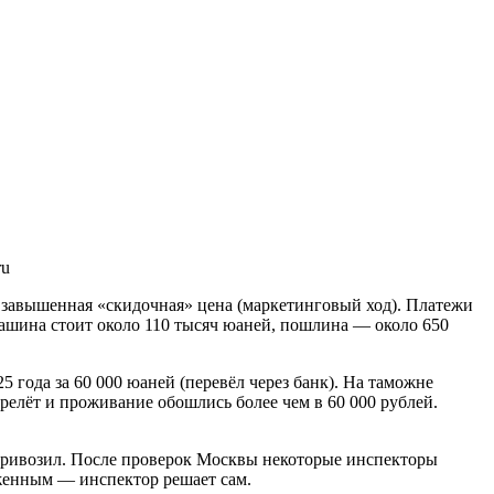
ru
а завышенная «скидочная» цена (маркетинговый ход). Платежи
Машина стоит около 110 тысяч юаней, пошлина — около 650
года за 60 000 юаней (перевёл через банк). На таможне
релёт и проживание обошлись более чем в 60 000 рублей.
 привозил. После проверок Москвы некоторые инспекторы
женным — инспектор решает сам.