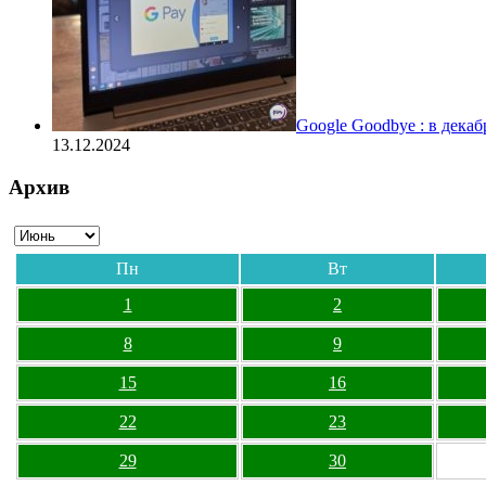
Google Goodbye : в дека
13.12.2024
Архив
Пн
Вт
1
2
8
9
15
16
22
23
29
30