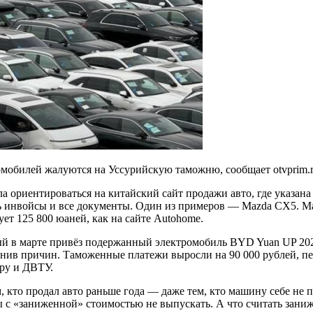
омобилей жалуются на Уссурийскую таможню, сообщает otvprim.
а ориентироваться на китайский сайт продажи авто, где указан
сть инвойсы и все документы. Один из примеров — Mazda CX5. 
ет 125 800 юаней, как на сайте Autohome.
й в марте привёз подержанный электромобиль BYD Yuan UP 2025 
снив причин. Таможенные платежи выросли на 90 000 рублей, пе
уру и ДВТУ.
, кто продал авто раньше года — даже тем, кто машину себе не
 с «заниженной» стоимостью не выпускать. А что считать зани