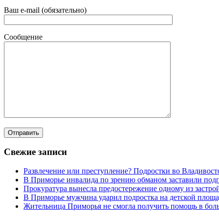
Ваш e-mail (обязательно)
Сообщение
Свежие записи
Развлечение или преступление? Подростки во Владивост
В Приморье инвалида по зрению обманом заставили под
Прокуратура вынесла предостережение одному из застр
В Приморье мужчина ударил подростка на детской площад
Жительница Приморья не смогла получить помощь в боль