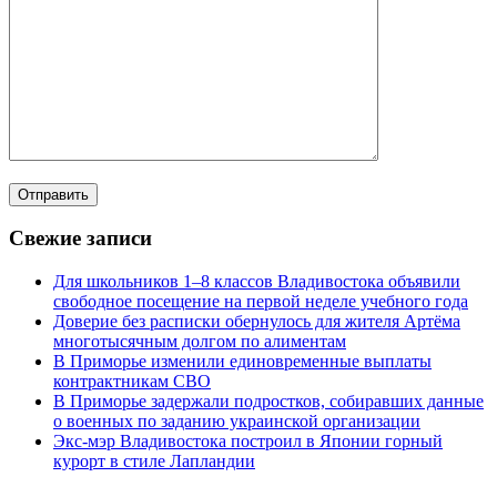
Свежие записи
Для школьников 1–8 классов Владивостока объявили
свободное посещение на первой неделе учебного года
Доверие без расписки обернулось для жителя Артёма
многотысячным долгом по алиментам
В Приморье изменили единовременные выплаты
контрактникам СВО
В Приморье задержали подростков, собиравших данные
о военных по заданию украинской организации
Экс-мэр Владивостока построил в Японии горный
курорт в стиле Лапландии