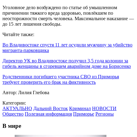
Уголовное дело возбуждено по статье об умышленном
причинении тяжкого вреда здоровью, повлёкшем по
неосторожности смерть человека. Максимальное наказание —
до 15 лет лишения свободы.
Читайте также:
Во Владивостоке спустя 11 лет осудили мужчину за убийство
мигранта-парковщика
Директор УК во Владивостоке получил 3,5 года колонии за
гибель женщины в сгоревшем аварийном доме на Борисенко
Родственники погибшего участника СВО из Приморья
требуют проверить его брак на фиктивность
Автор:
Лилия Глебова
Категории:
АКТУАЛЬНО
Дальний Восток
Криминал
НОВОСТИ
Общество
Полезная информация
Приморье
Регионы
В мире