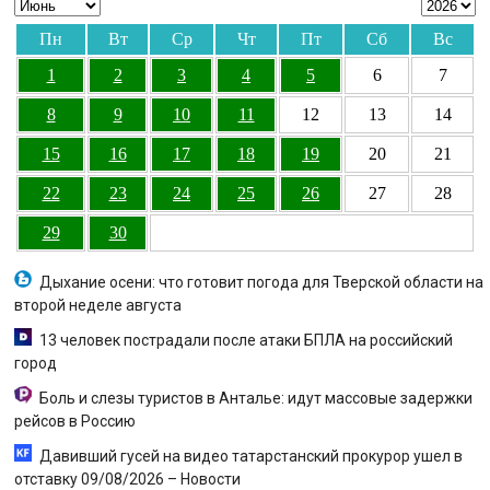
Пн
Вт
Ср
Чт
Пт
Сб
Вс
1
2
3
4
5
6
7
8
9
10
11
12
13
14
15
16
17
18
19
20
21
22
23
24
25
26
27
28
29
30
Дыхание осени: что готовит погода для Тверской области на
второй неделе августа
13 человек пострадали после атаки БПЛА на российский
город
Боль и слезы туристов в Анталье: идут массовые задержки
рейсов в Россию
Давивший гусей на видео татарстанский прокурор ушел в
отставку 09/08/2026 – Новости