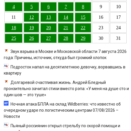
4
5
6
7
8
9
10
11
12
13
14
15
16
17
18
19
20
21
22
23
24
25
26
27
28
29
30
31
Звук взрыва в Москве и Московской области 7 августа 2026
года: Причины, источник, откуда был громкий хлопок
Подросток напал на десятилетнюю девочку, ворвавшись в
квартиру
Долгаревой счастливая жизнь. Андрей Бледный
пронзительно зачитал стихи вместо рэпа: «У меня на душе сто и
один шов — это туше»
Ночная атака БПЛА на склад Wildberries: что известно об
очередном ударе по логистическим центрам 07/08/2026 –
Новости
Пьяный россиянин открыл стрельбу по скорой помощи и