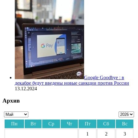
Google Goodbye : в
декабре будут введены новые санкции против России
13.12.2024
Архив
Пн
Вт
Ср
Чт
Пт
Сб
Вс
1
2
3