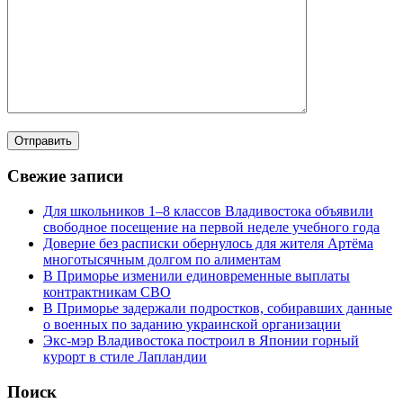
Свежие записи
Для школьников 1–8 классов Владивостока объявили
свободное посещение на первой неделе учебного года
Доверие без расписки обернулось для жителя Артёма
многотысячным долгом по алиментам
В Приморье изменили единовременные выплаты
контрактникам СВО
В Приморье задержали подростков, собиравших данные
о военных по заданию украинской организации
Экс-мэр Владивостока построил в Японии горный
курорт в стиле Лапландии
Поиск