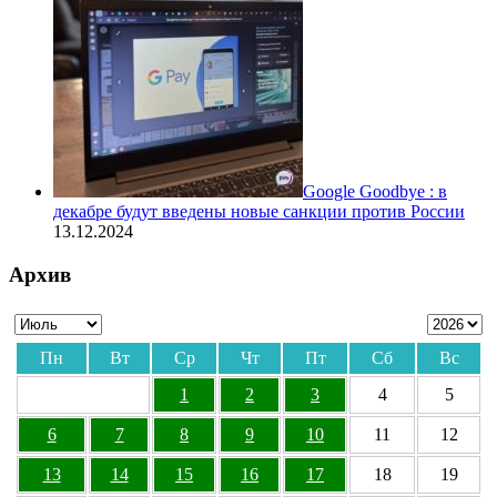
Google Goodbye : в
декабре будут введены новые санкции против России
13.12.2024
Архив
Пн
Вт
Ср
Чт
Пт
Сб
Вс
1
2
3
4
5
6
7
8
9
10
11
12
13
14
15
16
17
18
19