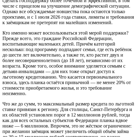
сделать господдержку более точечной и эффективной, в том
числе с прицелом на улучшение демографической ситуации.
Однако все обсуждаемые новшества пока остаются только
проектами, и с 1 июля 2026 года ставки, лимиты и требования
к заёмщикам не претерпят ни малейших изменений.
Кто именно может воспользоваться этой мерой поддержки?
Прежде всего, это граждане Российской Федерации,
воспитывающие маленьких детей. Причём категорий
несколько: под программу подпадают семьи, где есть ребёнок
до шести лет включительно, а также те, кто растит двух и
более несовершеннолетних (до 18 лет), независимо от их
возраста. Кроме того, особое внимание уделяется семьям с
детьми-инвалидами — для них тоже открыт доступ к
льготному кредитованию. Что касается первоначального
взноса, здесь планка остаётся привычной — не менее 20% от
стоимости приобретаемого жилья, и это требование
неизменно.
Что же до сумм, то максимальный размер кредита по льготной
ставке привязан к региону. Для столицы, Санкт-Петербурга и
их областей установлен порог в 12 миллионов рублей, тогда
как для всех остальных субъектов Федерации планка вдвое
ниже — 6 миллионов. Впрочем, это не жёсткое ограничение:
при желании заёмщик может увеличить общий объём займа
до 30 и 15 миллионов рублей соответственно, но важно