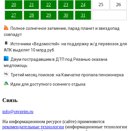
20
21
22
23
24
25
26
27
28
29
30
31
Полное солнечное затмение, парад планет и звездопад
совпадут
Источники «Ведомостей»: на поддержку ж/д перевозок для
АПК выделят 10 млрд руб.
Двум пострадавшим в ДТП под Рязанью оказана
медпомощь
Третий месяц поисков: на Камчатке пропала пенсионерка
Идеи для доступного осеннего отдыха
Связь
info@otvprim.ru
На информационном ресурсе (сайте) применяются
рекомендательные технологии
(информационные технологии