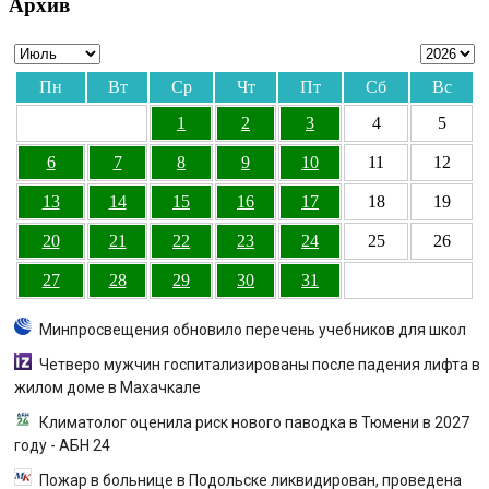
Архив
Пн
Вт
Ср
Чт
Пт
Сб
Вс
1
2
3
4
5
6
7
8
9
10
11
12
13
14
15
16
17
18
19
20
21
22
23
24
25
26
27
28
29
30
31
Минпросвещения обновило перечень учебников для школ
Четверо мужчин госпитализированы после падения лифта в
жилом доме в Махачкале
Климатолог оценила риск нового паводка в Тюмени в 2027
году - АБН 24
Пожар в больнице в Подольске ликвидирован, проведена