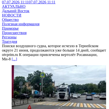
07.07.2026 11:11
07.07.2026 11:11
АКТУАЛЬНО
Дальний Восток
НОВОСТИ
Общество
Полезная информация
Приморье
Происшествия
Регионы
Трагедия
Поиски воздушного судна, которое исчезло в Тернейском
округе 21 июня, продолжаются уже больше 14 дней, сообщает
otvprim.ru К операции привлечены вертолёт Росавиации,
Ми-8
[...]