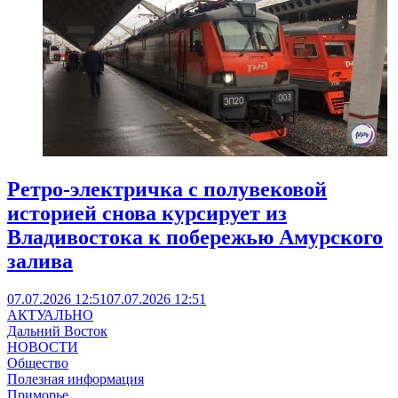
Ретро-электричка с полувековой
историей снова курсирует из
Владивостока к побережью Амурского
залива
07.07.2026 12:51
07.07.2026 12:51
АКТУАЛЬНО
Дальний Восток
НОВОСТИ
Общество
Полезная информация
Приморье