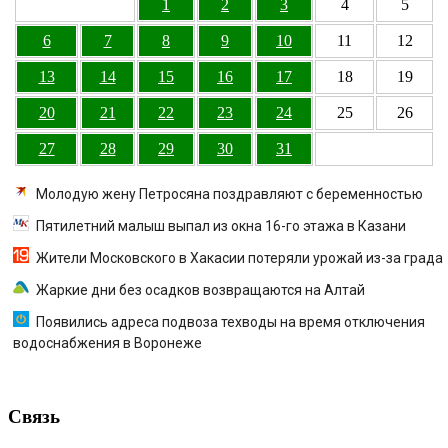
1
2
3
4
5
6
7
8
9
10
11
12
13
14
15
16
17
18
19
20
21
22
23
24
25
26
27
28
29
30
31
Молодую жену Петросяна поздравляют с беременностью
Пятилетний малыш выпал из окна 16-го этажа в Казани
Жители Московского в Хакасии потеряли урожай из-за града
Жаркие дни без осадков возвращаются на Алтай
Появились адреса подвоза техводы на время отключения
водоснабжения в Воронеже
Связь