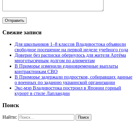
Свежие записи
Для школьников 1–8 классов Владивостока объявили
свободное посещение на первой неделе учебного года
Доверие без расписки обернулось для жителя Артёма
многотысячным долгом по алиментам
В Приморье изменили единовременные выплаты
контрактникам СВО
В Приморье задержали подростков, собиравших данные
о военных по заданию украинской организации
Экс-мэр Владивостока построил в Японии горный
курорт в стиле Лапландии
Поиск
Найти: