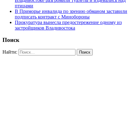
Владивостоке разгромили туалеты и издевались над
птицами
В Приморье инвалида по зрению обманом заставили
подписать контракт с Минобороны
Прокуратура вынесла предостережение одному из
застройщиков Владивостока
Поиск
Найти: