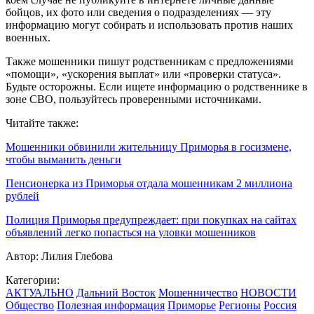
бойцов, их фото или сведения о подразделениях — эту
информацию могут собирать и использовать против наших
военных.
Также мошенники пишут родственникам с предложениями
«помощи», «ускорения выплат» или «проверки статуса».
Будьте осторожны. Если ищете информацию о родственнике в
зоне СВО, пользуйтесь проверенными источниками.
Читайте также:
Мошенники обвинили жительницу Приморья в госизмене,
чтобы выманить деньги
Пенсионерка из Приморья отдала мошенникам 2 миллиона
рублей
Полиция Приморья предупреждает: при покупках на сайтах
объявлений легко попасться на уловки мошенников
Автор:
Лилия Глебова
Категории:
АКТУАЛЬНО
Дальний Восток
Мошенничество
НОВОСТИ
Общество
Полезная информация
Приморье
Регионы
Россия