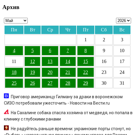
Архив
Пн
Вт
Ср
Чт
Пт
Сб
Вс
1
2
3
4
5
6
7
8
9
10
11
12
13
14
15
16
17
18
19
20
21
22
23
24
25
26
27
28
29
30
31
Приговор американцу Гилману за драки в воронежском
СИЗО потребовали ужесточить - Новости на Вести.ru
На Сахалине собака спасла хозяина от медведя, но попала в
клинику с глубокими ранами
Не радуйтесь раньше времени: украинские порты стонут, но
«Рыбарь» назвал четыре причины, почему угроза для России