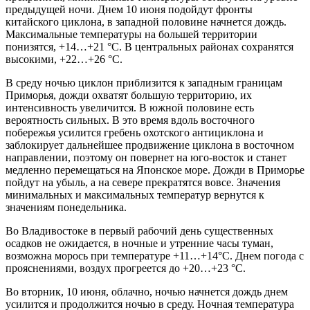
предыдущей ночи. Днем 10 июня подойдут фронты
китайского циклона, в западной половине начнется дождь.
Максимальные температуры на большей территории
понизятся, +14…+21 °С. В центральных районах сохранятся
высокими, +22…+26 °С.
В среду ночью циклон приблизится к западным границам
Приморья, дожди охватят большую территорию, их
интенсивность увеличится. В южной половине есть
вероятность сильных. В это время вдоль восточного
побережья усилится гребень охотского антициклона и
заблокирует дальнейшее продвижение циклона в восточном
направлении, поэтому он повернет на юго-восток и станет
медленно перемещаться на Японское море. Дожди в Приморье
пойдут на убыль, а на севере прекратятся вовсе. Значения
минимальных и максимальных температур вернутся к
значениям понедельника.
Во Владивостоке в первый рабочий день существенных
осадков не ожидается, в ночные и утренние часы туман,
возможна морось при температуре +11…+14°С. Днем погода с
прояснениями, воздух прогреется до +20…+23 °С.
Во вторник, 10 июня, облачно, ночью начнется дождь днем
усилится и продолжится ночью в среду. Ночная температура