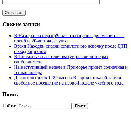
Свежие записи
В Находке на перекрёстке столкнулись две машины —
погибла 20-летняя девушка
Врачи Находки спасли семилетнюю девочку после ДТП
с квадроциклом
В Приморье спасатели эвакуировали четверых
сапбордистов
На наступившей неделе в Приморье придёт солнечная и
тёплая погода
Для школьников 1–8 классов Владивостока объявили
свободное посещение на первой неделе учебного года
Поиск
Найти: