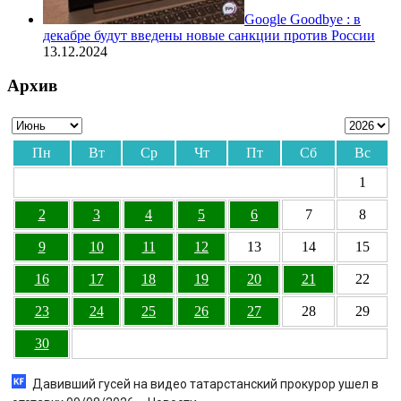
Google Goodbye : в
декабре будут введены новые санкции против России
13.12.2024
Архив
Пн
Вт
Ср
Чт
Пт
Сб
Вс
1
2
3
4
5
6
7
8
9
10
11
12
13
14
15
16
17
18
19
20
21
22
23
24
25
26
27
28
29
30
Давивший гусей на видео татарстанский прокурор ушел в