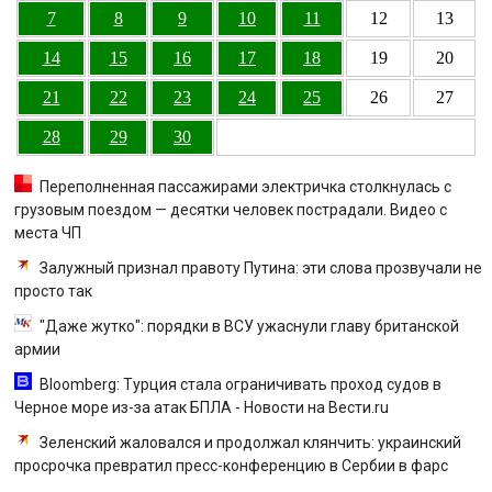
7
8
9
10
11
12
13
14
15
16
17
18
19
20
21
22
23
24
25
26
27
28
29
30
Переполненная пассажирами электричка столкнулась с
грузовым поездом — десятки человек пострадали. Видео с
места ЧП
Залужный признал правоту Путина: эти слова прозвучали не
просто так
"Даже жутко": порядки в ВСУ ужаснули главу британской
армии
Bloomberg: Турция стала ограничивать проход судов в
Черное море из-за атак БПЛА - Новости на Вести.ru
Зеленский жаловался и продолжал клянчить: украинский
просрочка превратил пресс-конференцию в Сербии в фарс