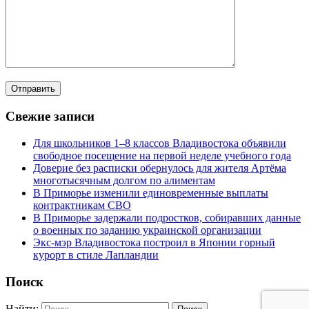
Свежие записи
Для школьников 1–8 классов Владивостока объявили
свободное посещение на первой неделе учебного года
Доверие без расписки обернулось для жителя Артёма
многотысячным долгом по алиментам
В Приморье изменили единовременные выплаты
контрактникам СВО
В Приморье задержали подростков, собиравших данные
о военных по заданию украинской организации
Экс-мэр Владивостока построил в Японии горный
курорт в стиле Лапландии
Поиск
Найти: