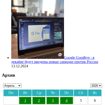
Google Goodbye : в
декабре будут введены новые санкции против России
13.12.2024
Архив
Пн
Вт
Ср
Чт
Пт
Сб
Вс
1
2
3
4
5
6