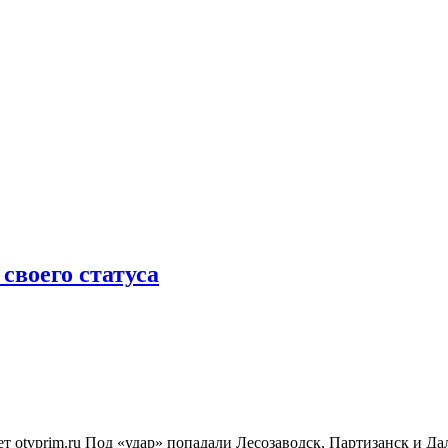
своего статуса
ет otvprim.ru Под «удар» попадали Лесозаводск, Партизанск и Д