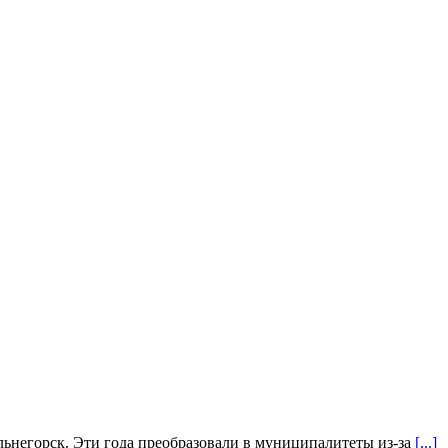
альнегорск. Эти года преобразовали в муниципалитеты из-за
[...]