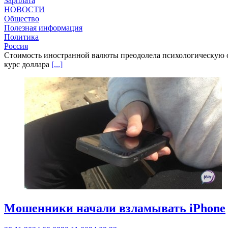
Зарплата
НОВОСТИ
Общество
Полезная информация
Политика
Россия
Стоимость иностранной валюты преодолела психологическую от
курс доллара
[...]
Мошенники начали взламывать iPhone