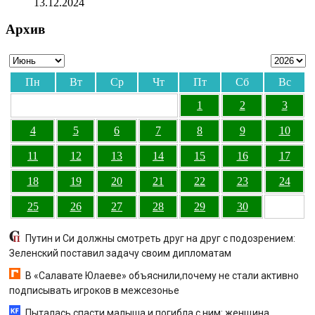
13.12.2024
Архив
Пн
Вт
Ср
Чт
Пт
Сб
Вс
1
2
3
4
5
6
7
8
9
10
11
12
13
14
15
16
17
18
19
20
21
22
23
24
25
26
27
28
29
30
Путин и Си должны смотреть друг на друг с подозрением:
Зеленский поставил задачу своим дипломатам
В «Салавате Юлаеве» объяснили,почему не стали активно
подписывать игроков в межсезонье
Пыталась спасти малыша и погибла с ним: женщина