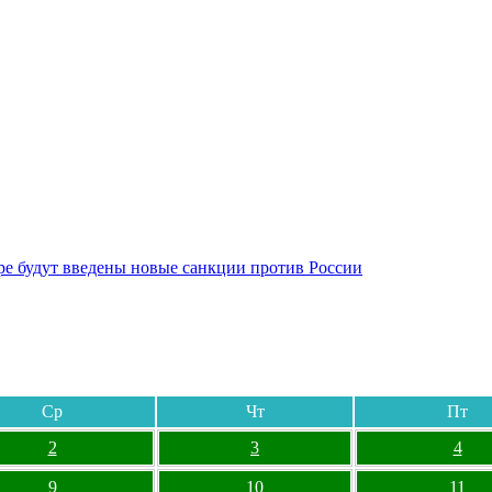
бре будут введены новые санкции против России
Ср
Чт
Пт
2
3
4
9
10
11