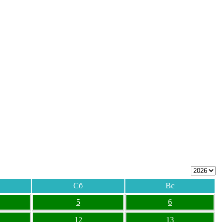
Сб
Вс
5
6
12
13