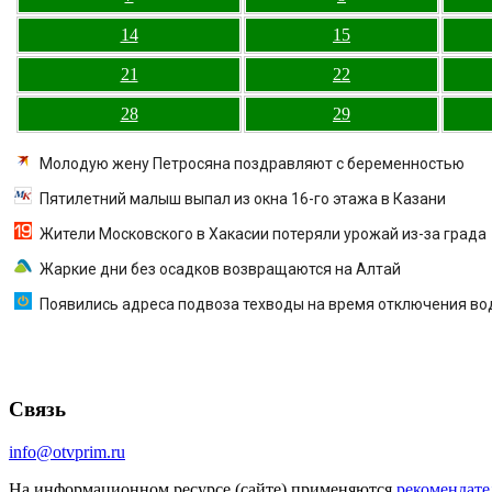
14
15
21
22
28
29
Молодую жену Петросяна поздравляют с беременностью
Пятилетний малыш выпал из окна 16-го этажа в Казани
Жители Московского в Хакасии потеряли урожай из-за града
Жаркие дни без осадков возвращаются на Алтай
Появились адреса подвоза техводы на время отключения в
Связь
info@otvprim.ru
На информационном ресурсе (сайте) применяются
рекомендате