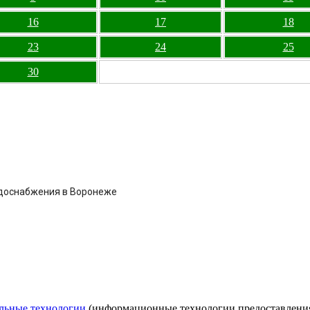
16
17
18
23
24
25
30
одоснабжения в Воронеже
льные технологии
(информационные технологии предоставления 