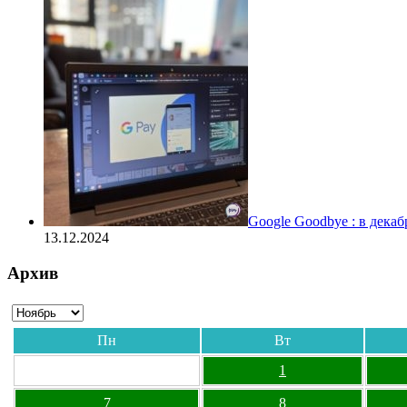
Google Goodbye : в дека
13.12.2024
Архив
Пн
Вт
1
7
8